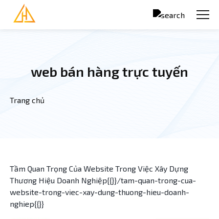
Nhảy đến nội dung
web bán hàng trực tuyến
Trang chủ
Bạn đang ở đây
Tầm Quan Trọng Của Website Trong Việc Xây Dựng
Thương Hiệu Doanh Nghiệp{{}}/tam-quan-trong-cua-
website-trong-viec-xay-dung-thuong-hieu-doanh-
nghiep{{}}