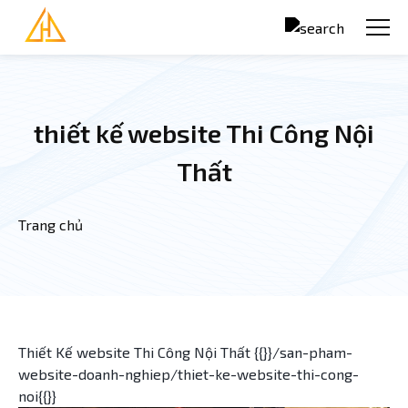
Nhảy đến nội dung
thiết kế website Thi Công Nội
Thất
Trang chủ
Bạn đang ở đây
Thiết Kế website Thi Công Nội Thất {{}}/san-pham-
website-doanh-nghiep/thiet-ke-website-thi-cong-
noi{{}}