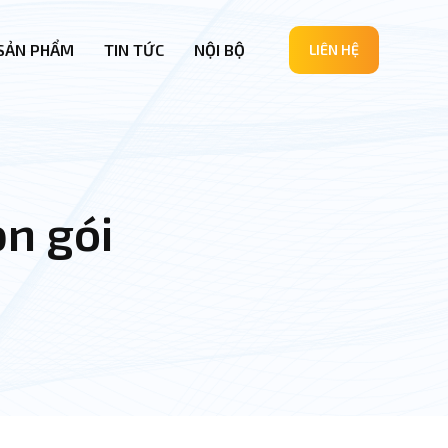
SẢN PHẨM
TIN TỨC
NỘI BỘ
LIÊN HỆ
ọn gói