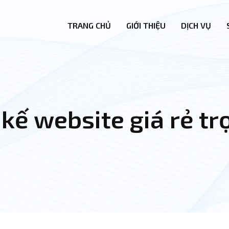
TRANG CHỦ
GIỚI THIỆU
DỊCH VỤ
 kế website giá rẻ tr