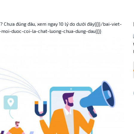
 Chưa đúng đâu, xem ngay 10 lý do dưới đây{{}}/bai-viet-
moi-duoc-coi-la-chat-luong-chua-dung-dau{{}}