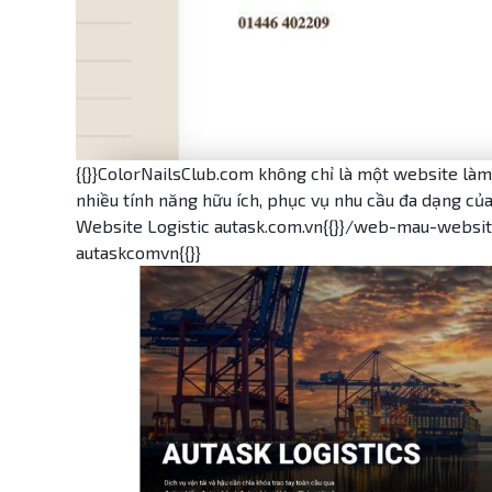
{{}}ColorNailsClub.com không chỉ là một website là
nhiều tính năng hữu ích, phục vụ nhu cầu đa dạng củ
Website Logistic autask.com.vn{{}}/web-mau-websit
autaskcomvn{{}}