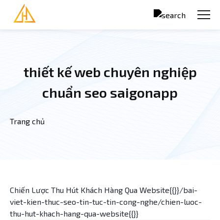
Nhảy đến nội dung
thiết kế web chuyên nghiệp
chuẩn seo saigonapp
Trang chủ
Bạn đang ở đây
Chiến Lược Thu Hút Khách Hàng Qua Website{{}}/bai-
viet-kien-thuc-seo-tin-tuc-tin-cong-nghe/chien-luoc-
thu-hut-khach-hang-qua-website{{}}