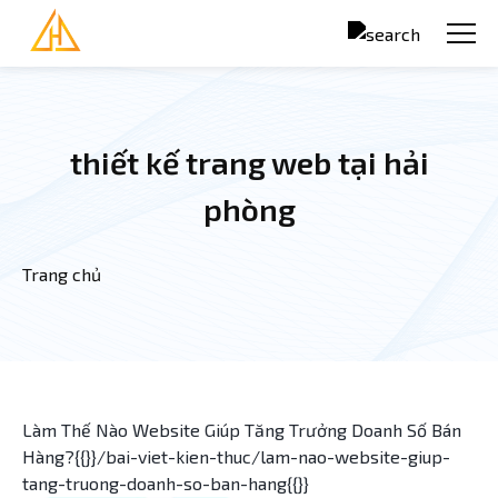
Nhảy đến nội dung
thiết kế trang web tại hải
phòng
Trang chủ
Bạn đang ở đây
Làm Thế Nào Website Giúp Tăng Trưởng Doanh Số Bán
Hàng?{{}}/bai-viet-kien-thuc/lam-nao-website-giup-
tang-truong-doanh-so-ban-hang{{}}