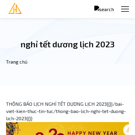
Nhảy đến nội dung
nghỉ tết dương lịch 2023
Trang chủ
Bạn đang ở đây
THÔNG BÁO LỊCH NGHỈ TẾT DƯƠNG LỊCH 2023{{}}/bai-
viet-kien-thuc-tin-tuc/thong-bao-lich-nghi-tet-duong-
lich-2023{{}}