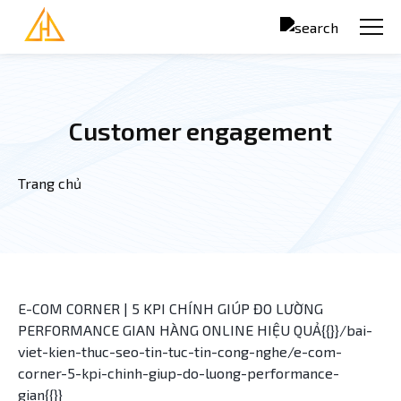
Nhảy đến nội dung
Customer engagement
Trang chủ
Bạn đang ở đây
E-COM CORNER | 5 KPI CHÍNH GIÚP ĐO LƯỜNG
PERFORMANCE GIAN HÀNG ONLINE HIỆU QUẢ{{}}/bai-
viet-kien-thuc-seo-tin-tuc-tin-cong-nghe/e-com-
corner-5-kpi-chinh-giup-do-luong-performance-
gian{{}}