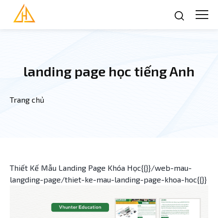
Nhảy đến nội dung
landing page học tiếng Anh
Trang chủ
Bạn đang ở đây
Thiết Kế Mẫu Landing Page Khóa Học{{}}/web-mau-
langding-page/thiet-ke-mau-landing-page-khoa-hoc{{}}