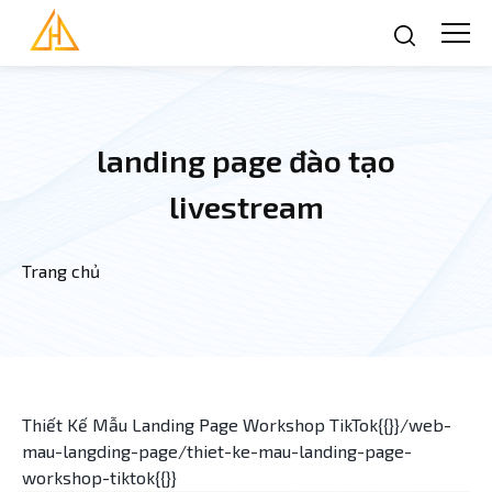
Nhảy đến nội dung
landing page đào tạo
livestream
Trang chủ
Bạn đang ở đây
Thiết Kế Mẫu Landing Page Workshop TikTok{{}}/web-
mau-langding-page/thiet-ke-mau-landing-page-
workshop-tiktok{{}}