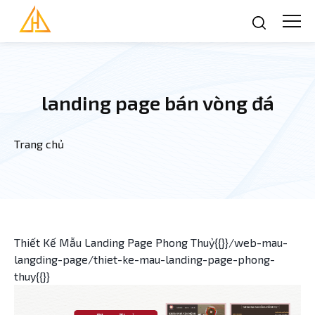
Nhảy đến nội dung
landing page bán vòng đá
Trang chủ
Bạn đang ở đây
Thiết Kế Mẫu Landing Page Phong Thuỷ{{}}/web-mau-
langding-page/thiet-ke-mau-landing-page-phong-
thuy{{}}