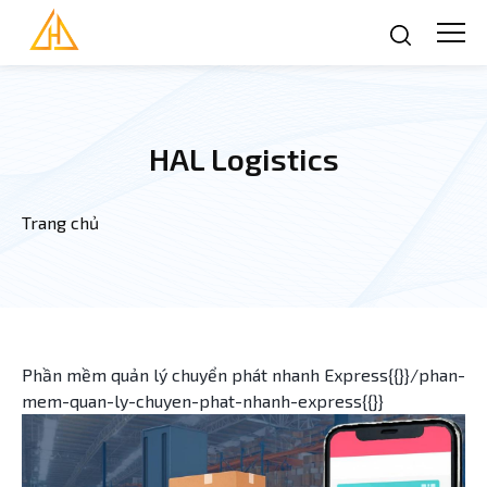
Nhảy đến nội dung
HAL Logistics
Trang chủ
Bạn đang ở đây
Phần mềm quản lý chuyển phát nhanh Express{{}}/phan-
mem-quan-ly-chuyen-phat-nhanh-express{{}}