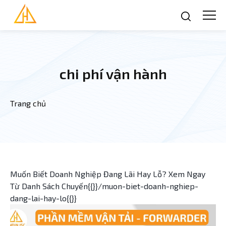
Nhảy đến nội dung
chi phí vận hành
Trang chủ
Bạn đang ở đây
Muốn Biết Doanh Nghiệp Đang Lãi Hay Lỗ? Xem Ngay
Từ Danh Sách Chuyến{{}}/muon-biet-doanh-nghiep-
dang-lai-hay-lo{{}}