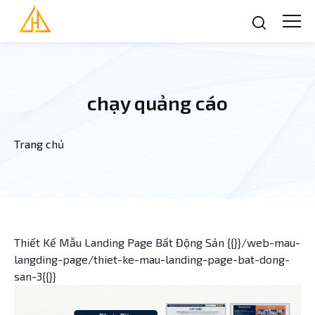
Nhảy đến nội dung
chạy quảng cáo
Trang chủ
Bạn đang ở đây
Thiết Kế Mẫu Landing Page Bất Động Sản {{}}/web-mau-
langding-page/thiet-ke-mau-landing-page-bat-dong-
san-3{{}}