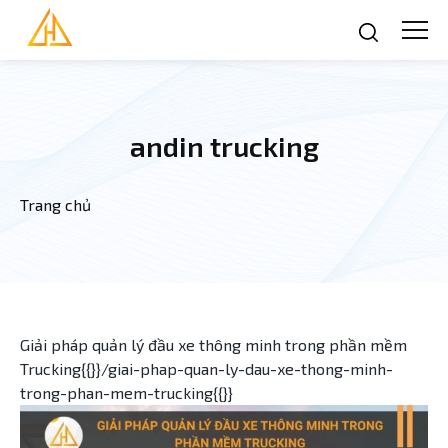
Nhảy đến nội dung
andin trucking
Trang chủ
Bạn đang ở đây
Giải pháp quản lý đầu xe thông minh trong phần mềm
Trucking{{}}/giai-phap-quan-ly-dau-xe-thong-minh-
trong-phan-mem-trucking{{}}