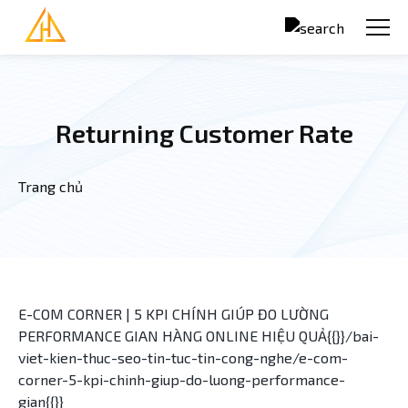
Nhảy đến nội dung
Returning Customer Rate
Trang chủ
Bạn đang ở đây
E-COM CORNER | 5 KPI CHÍNH GIÚP ĐO LƯỜNG
PERFORMANCE GIAN HÀNG ONLINE HIỆU QUẢ{{}}/bai-
viet-kien-thuc-seo-tin-tuc-tin-cong-nghe/e-com-
corner-5-kpi-chinh-giup-do-luong-performance-
gian{{}}